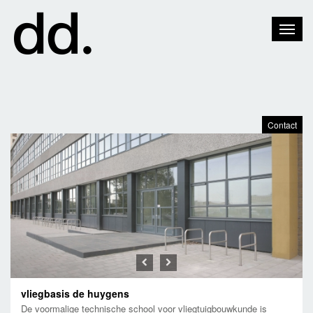
Toggle
Naviga
Contact
Previous
Next
vliegbasis de huygens
De voormalige technische school voor vliegtuigbouwkunde is