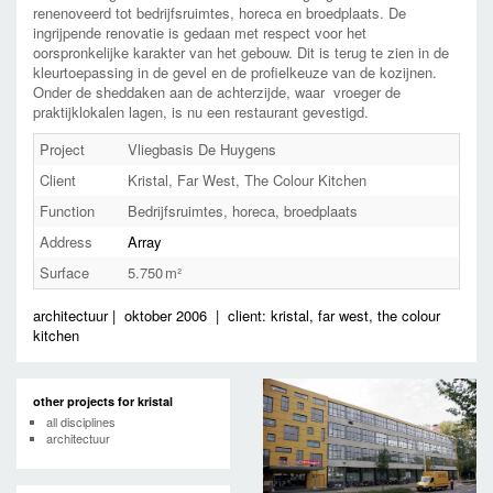
renenoveerd tot bedrijfsruimtes, horeca en broedplaats. De
ingrijpende renovatie is gedaan met respect voor het
oorspronkelijke karakter van het gebouw. Dit is terug te zien in de
kleurtoepassing in de gevel en de profielkeuze van de kozijnen.
Onder de sheddaken aan de achterzijde, waar
vroeger de
praktijklokalen lagen, is nu een restaurant gevestigd.
Project
Vliegbasis De Huygens
Client
Kristal, Far West, The Colour Kitchen
Function
Bedrijfsruimtes, horeca, broedplaats
Address
Array
Surface
5.750
architectuur
|
oktober 2006
|
client: kristal, far west, the colour
kitchen
other projects for kristal
all disciplines
architectuur