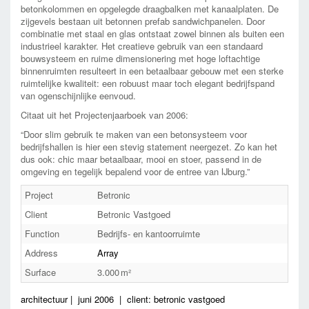
betonkolommen en opgelegde draagbalken met kanaalplaten. De
zijgevels bestaan uit betonnen prefab sandwichpanelen. Door
combinatie met staal en glas ontstaat zowel binnen als buiten een
industrieel karakter. Het creatieve gebruik van een standaard
bouwsysteem en ruime dimensionering met hoge loftachtige
binnenruimten resulteert in een betaalbaar gebouw met een sterke
ruimtelijke kwaliteit: een robuust maar toch elegant bedrijfspand
van ogenschijnlijke eenvoud.
Citaat uit het Projectenjaarboek van 2006:
“Door slim gebruik te maken van een betonsysteem voor
bedrijfshallen is hier een stevig statement neergezet. Zo kan het
dus ook: chic maar betaalbaar, mooi en stoer, passend in de
omgeving en tegelijk bepalend voor de entree van IJburg.”
Project
Betronic
Client
Betronic Vastgoed
Function
Bedrijfs- en kantoorruimte
Address
Array
Surface
3.000
architectuur
|
juni 2006
|
client: betronic vastgoed