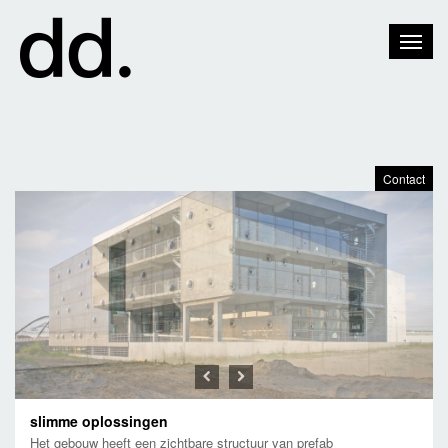
Toggle
Naviga
Contact
Previous
Next
slimme oplossingen
Het gebouw heeft een zichtbare structuur van prefab