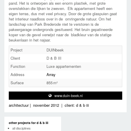
pand. Het is ontworpen als een enorm plastiek, met grote
overstekken die lijken te zweven. Elk appartement heeft een
eigen terras, dus met veel privacy. Door de grote glaspuien gaat
het interieur naadloos over in de omringende natuur. Om het
landschap van Park Brederode niet te verstoren is de
pakeergarage ondergronds gesitueerd. Het bruin gepatineerde
koper van de gevel verwijst naar de bladkleur van de statige
beukenlaan in het najaar.
Project
DUINbeek
Client
D & B III
Function
Luxe appartementen
Address
Array
Surface
855
www.duin-beek.nl
architectuur
|
november 2012
|
client: d & b iii
other projects for d & b iii
all disciplines