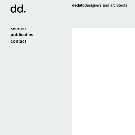
dedato
designers and architects
projecten
klanten
publicaties
contact