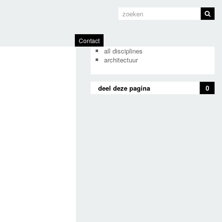
other projects for dedato
Contact
all disciplines
architectuur
deel deze pagina
0