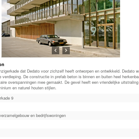
Previous
Next
zon
zigerkade dat Dedato voor zichzelf heeft ontworpen en ontwikkeld. Dedato was
verdieping. De constructie in prefab beton is binnen en buiten heel herkenbaa
laire overspanningen mee gemaakt. De gevel heeft een vriendelijke uitstralin
nium en naturel houten stijlen.
rkade 9
sverzamelgebouw en bedrijfswoningen