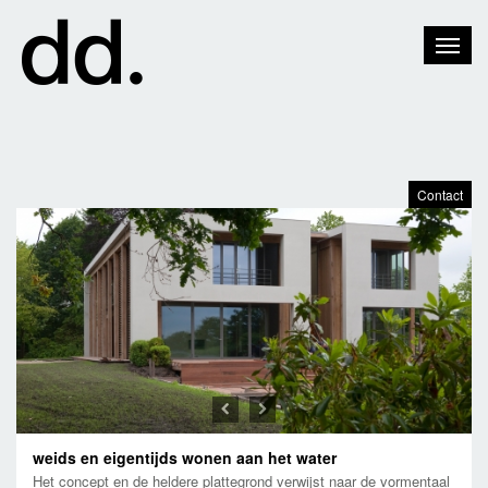
Toggle
Naviga
Contact
Previous
Next
weids en eigentijds wonen aan het water
Het concept en de heldere plattegrond verwijst naar de vormentaal