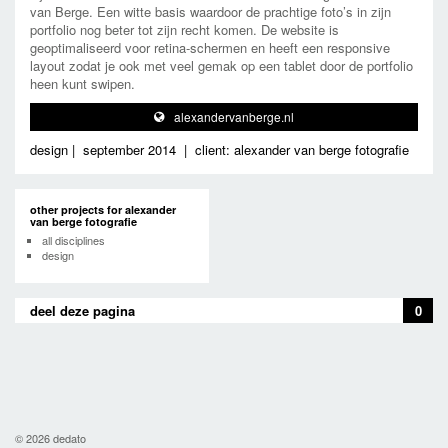
van Berge. Een witte basis waardoor de prachtige foto’s in zijn
portfolio nog beter tot zijn recht komen. De website is
geoptimaliseerd voor retina-schermen en heeft een responsive
layout zodat je ook met veel gemak op een tablet door de portfolio
heen kunt swipen.
alexandervanberge.nl
design
|
september 2014
|
client: alexander van berge fotografie
other projects for alexander
van berge fotografie
all disciplines
design
deel deze pagina
0
© 2026 dedato