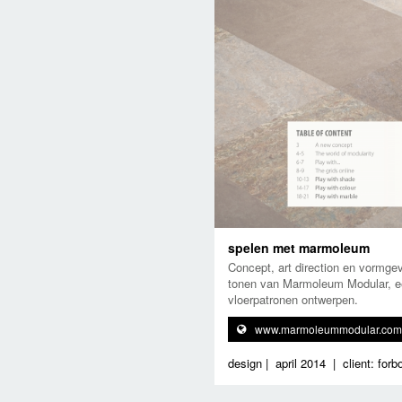
spelen met marmoleum
Concept, art direction en vormge
tonen van Marmoleum Modular, een
vloerpatronen ontwerpen.
www.marmoleummodular.com
design
|
april 2014
|
client: forb