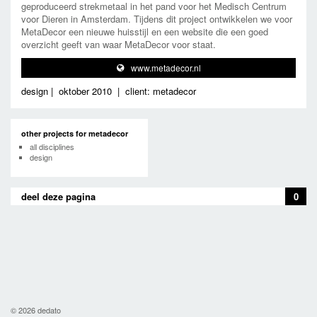
geproduceerd strekmetaal in het pand voor het Medisch Centrum
voor Dieren in Amsterdam. Tijdens dit project ontwikkelen we voor
MetaDecor een nieuwe huisstijl en een website die een goed
overzicht geeft van waar MetaDecor voor staat.
www.metadecor.nl
design
|
oktober 2010
|
client: metadecor
other projects for metadecor
all disciplines
design
deel deze pagina
0
© 2026 dedato