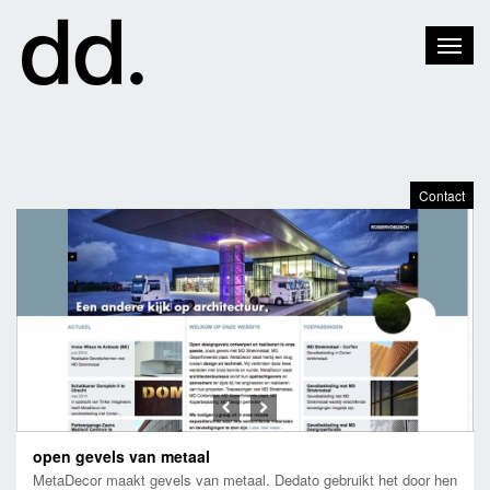
Toggle
Naviga
Contact
Previous
Next
open gevels van metaal
MetaDecor maakt gevels van metaal. Dedato gebruikt het door hen