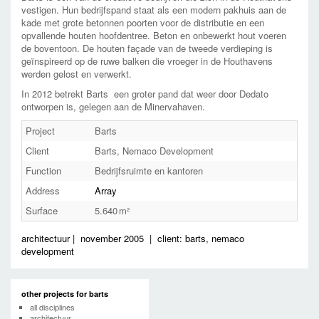
vestigen. Hun bedrijfspand staat als een modern pakhuis aan de
kade met grote betonnen poorten voor de distributie en een
opvallende houten hoofdentree. Beton en onbewerkt hout voeren
de boventoon. De houten façade van de tweede verdieping is
geïnspireerd op de ruwe balken die vroeger in de Houthavens
werden gelost en verwerkt.
In 2012 betrekt Barts
een groter pand dat weer door Dedato
ontworpen is, gelegen aan de Minervahaven.
Project
Barts
Client
Barts, Nemaco Development
Function
Bedrijfsruimte en kantoren
Address
Array
Surface
5.640
architectuur
|
november 2005
|
client: barts, nemaco
development
other projects for barts
all disciplines
architectuur