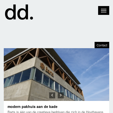
Toggle
Naviga
Contact
Previous
Next
modern pakhuis aan de kade
Barts is één van de creatieve bedrijven die zich in de Houthavens