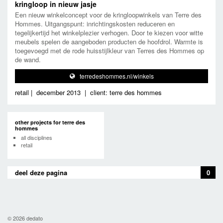
kringloop in nieuw jasje
Een nieuw winkelconcept voor de kringloopwinkels van Terre des
Hommes. Uitgangspunt: inrichtingskosten reduceren en
tegelijkertijd het winkelplezier verhogen. Door te kiezen voor witte
meubels spelen de aangeboden producten de hoofdrol. Warmte is
toegevoegd met de rode huisstijlkleur van Terres des Hommes op
de wand.
terredeshommes.nl/winkels
retail
|
december 2013
|
client: terre des hommes
other projects for terre des
hommes
all disciplines
retail
deel deze pagina
0
© 2026 dedato