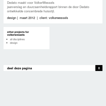
Dedato maakt voor VolkerWessels
jaarverslag en duurzaamheidsrapport binnen de door Dedato
ontwikkelde concernbrede huisstijl.
design
|
maart 2012
|
client: volkerwessels
other projects for
volkerwessels
all disciplines
design
deel deze pagina
0