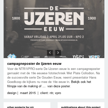
Previous
Next
campagneposter de ijzeren eeuw
Voor de NTR/VPRO-serie De IJzeren eeuw is een campagneposter
gemaakt met de 19e eeuwse fototechniek Wet Plate Collodion. Na
de succesvolle serie De Gouden Eeuw, neemt presentator Hans
Goedkoop de kijkers nu mee de 19e eeuw in.
Bekijk ook het
filmpje van de making of … van deze poster
.
design
|
maart 2015
|
client: ntr, vpro
other projects for ntr
publications about this project
all disciplines
the making of … de ijzeren
design
eeuw,
27 februari 2015
other projects for vpro
all disciplines
design