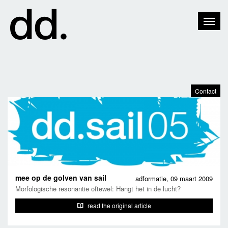
Toggle
Naviga
Contact
mee op de golven van sail
adformatie,
09 maart 2009
Morfologische resonantie oftewel: Hangt het in de lucht?
read the original article