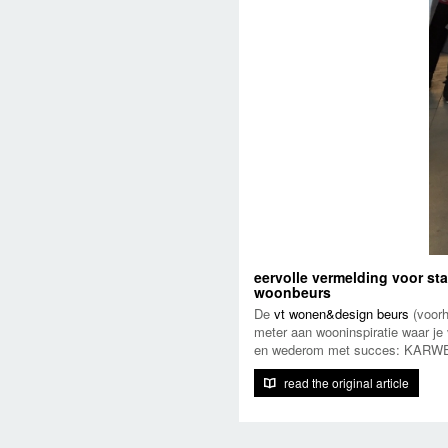
eervolle vermelding voor st
woonbeurs
De
vt wonen&design beurs
(voorh
meter aan wooninspiratie
waar je 
en wederom met succes: KARWEI k
read the original article