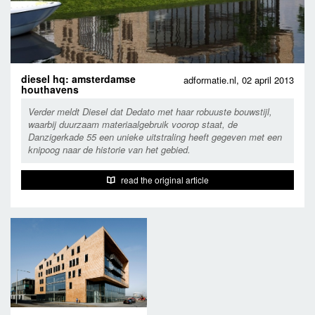
diesel hq: amsterdamse
adformatie.nl,
02 april 2013
houthavens
Verder meldt Diesel dat Dedato met haar robuuste bouwstijl,
waarbij duurzaam materiaalgebruik voorop staat, de
Danzigerkade 55 een unieke uitstraling heeft gegeven met een
knipoog naar de historie van het gebied.
read the original article