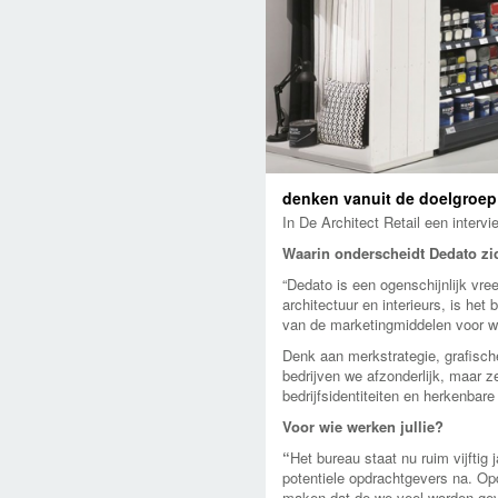
denken vanuit de doelgroep
In De Architect Retail een inte
Waarin onderscheidt Dedato zi
“Dedato is een ogenschijnlijk vr
architectuur en interieurs, is het
van de marketingmiddelen voor w
Denk aan merkstrategie, grafisch
bedrijven we afzonderlijk, maar z
bedrijfsidentiteiten en herkenbare
Voor wie werken jullie?
“
Het bureau staat nu ruim vijftig 
potentiele opdrachtgevers na. Op
maken dat de we veel worden gevr