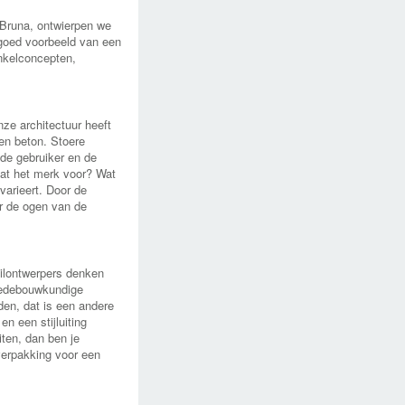
 Bruna, ontwierpen we
 goed voorbeeld van een
inkelconcepten,
nze architectuur heeft
 en beton. Stoere
 de gebruiker en de
aat het merk voor? Wat
arieert. Door de
r de ogen van de
ailontwerpers denken
stedebouwkundige
rden, dat is een andere
n een stijluiting
iten, dan ben je
verpakking voor een