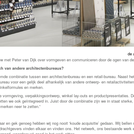
de 
rview met Peter van Dijk over vormgeven en communiceren door de ogen van d
ch van andere architectenbureaus?
eemde combinatie tussen een architectenbureau en een retail-bureau. Naast h
 bureau voor een gelijk deel afhankelijk van andere ontwerp- en retailactiviteit
inkelformules en merken.
e vormgeving, verpakkingsontwerp, winkel lay-outs en productpresentaties. D
etten we ook geïntegreerd in. Juist door de combinatie zijn we in staat sterke,
 merken neer te zetten.”
jaar en gek genoeg hebben wij nog nooit ‘koude acquisitie’ gedaan. Wij bellen n
drachtgevers vinden elkaar en vinden ons. Het netwerk, ons bestaande werk e
aagd, waardoor wij goed in het werk zitten.