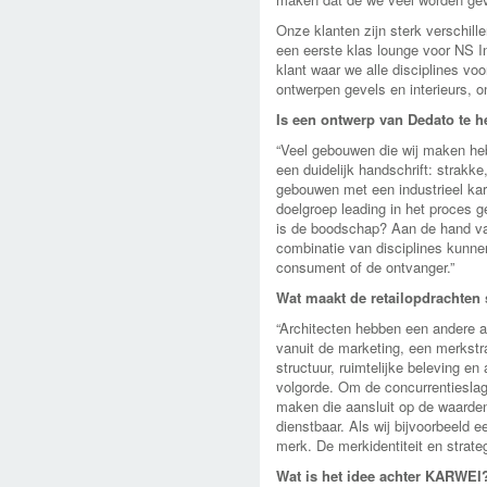
Onze klanten zijn sterk verschil
een eerste klas lounge voor NS I
klant waar we alle disciplines v
ontwerpen gevels en interieurs, 
Is een ontwerp van Dedato te 
“Veel gebouwen die wij maken hebb
een duidelijk handschrift: strakk
gebouwen met een industrieel kara
doelgroep leading in het proces 
is de boodschap? Aan de hand van
combinatie van disciplines kunn
consument of de ontvanger.”
Wat maakt de retailopdrachten 
“Architecten hebben een andere aa
vanuit de marketing, een merkstr
structuur, ruimtelijke beleving en
volgorde. Om de concurrentieslag 
maken die aansluit op de waarden 
dienstbaar. Als wij bijvoorbeeld
merk. De merkidentiteit en strateg
Wat is het idee achter KARWEI