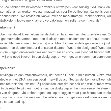
lend. Zo hebben we bijvoorbeeld winkels ontworpen voor Auping, SNS bank en
nternational, en werken we aan magazines voor Forbo flooring. Karwei is een
oor aanspreken. We adviseren Karwei over de merkstrategie, maken folders, w
ontwikkelen nieuwe merknamen, verpakkingen en zelfs tv-commercials.”
herkennen?
en wel degelijk een eigen handschrift en laten een architectuurvisie zien. O
e, geometrische vormen met een duidelijke materiaaldominantie in hout, steen
kter. Klanten komen hiervoor bij ons. Maar bij veel andere gebouwen is juist
geweest, en de architectuur dienstbaar daaraan. Wat is de doelgroep? Waar st
 die vragen ontwikkelen we een vormtaal en copy, waardoor het handschrift v
en wij ons goed inleven in een doelgroep, en vormgeven en communiceren doo
specifiek?
nvliegroute dan retailontwerpers, dat herken ik ook in mijn bureau. Onze ret
ategie en het DNA van een bedrijf, terwijl de architecten denken vanuit een 
 architectonische kwaliteit. Zij bedenken later dat het ook een winkel moet wo
in de retail te winnen moet je naar de doelgroep en hun voorkeuren luisteren, e
van de groep. Je probeert geen stijl op te leggen maar juist hierop aan te slu
 een opdracht voor Karwei doen, benaderen we zo’n gebouw veel meer als een 
ie is dan leading.”
?