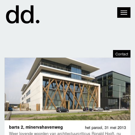
Toggle
Naviga
Contact
barts 2, minervahavenweg
het parool,
31 mei 2013
Weer lovende woorden van architectuurcriticus Ronald Hooft, nu